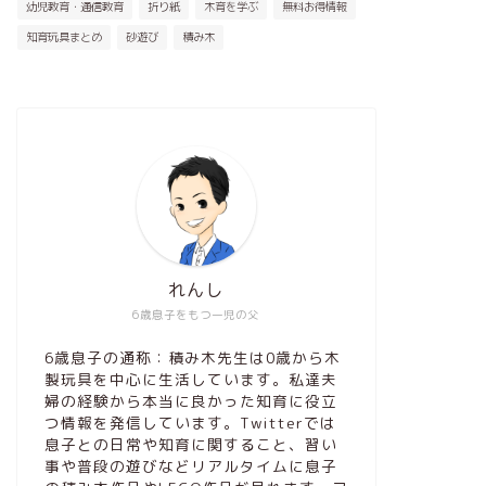
幼児教育・通信教育
折り紙
木育を学ぶ
無料お得情報
知育玩具まとめ
砂遊び
積み木
れんし
6歳息子をもつ一児の父
6歳息子の通称：積み木先生は0歳から木
製玩具を中心に生活しています。私達夫
婦の経験から本当に良かった知育に役立
つ情報を発信しています。Twitterでは
息子との日常や知育に関すること、習い
事や普段の遊びなどリアルタイムに息子