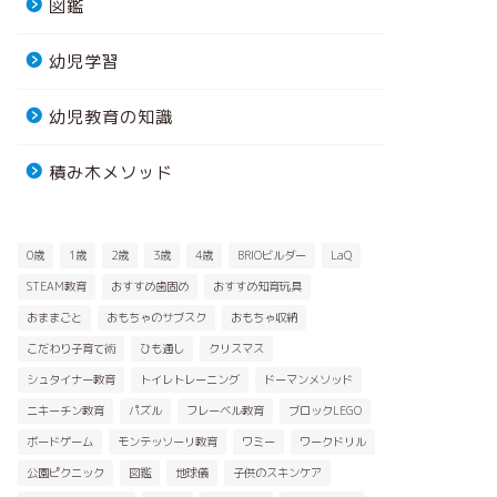
図鑑
幼児学習
幼児教育の知識
積み木メソッド
0歳
1歳
2歳
3歳
4歳
BRIOビルダー
LaQ
STEAM教育
おすすめ歯固め
おすすめ知育玩具
おままごと
おもちゃのサブスク
おもちゃ収納
こだわり子育て術
ひも通し
クリスマス
シュタイナー教育
トイレトレーニング
ドーマンメソッド
ニキーチン教育
パズル
フレーベル教育
ブロックLEGO
ボードゲーム
モンテッソーリ教育
ワミー
ワークドリル
公園ピクニック
図鑑
地球儀
子供のスキンケア