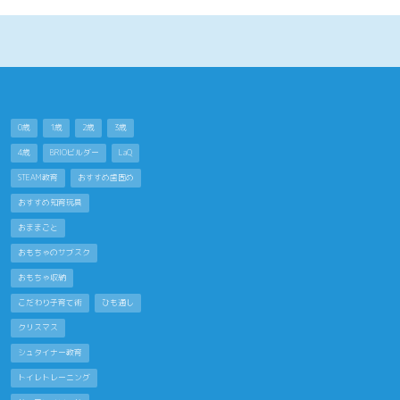
0歳
1歳
2歳
3歳
4歳
BRIOビルダー
LaQ
STEAM教育
おすすめ歯固め
おすすめ知育玩具
おままごと
おもちゃのサブスク
おもちゃ収納
こだわり子育て術
ひも通し
クリスマス
シュタイナー教育
トイレトレーニング