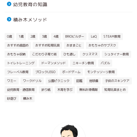
幼児教育の知識
積み木メソッド
0歳
1歳
2歳
3歳
4歳
BRIOビルダー
LaQ
STEAM教育
おすすめ歯固め
おすすめ知育玩具
おままごと
おもちゃのサブスク
おもちゃ収納
こだわり子育て術
ひも通し
クリスマス
シュタイナー教育
トイレトレーニング
ドーマンメソッド
ニキーチン教育
パズル
フレーベル教育
ブロックLEGO
ボードゲーム
モンテッソーリ教育
ワミー
ワークドリル
公園ピクニック
図鑑
地球儀
子供のスキンケア
幼児教育・通信教育
折り紙
木育を学ぶ
無料お得情報
知育玩具まとめ
砂遊び
積み木