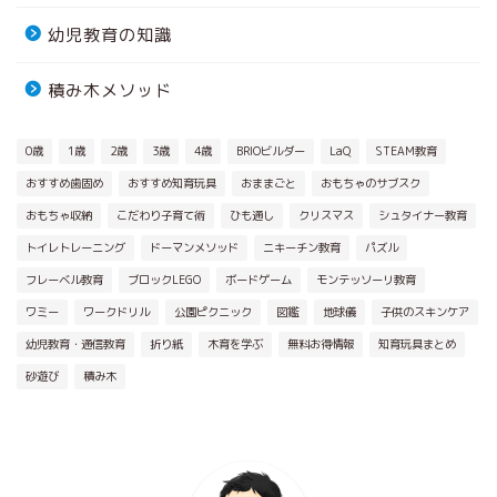
幼児教育の知識
積み木メソッド
0歳
1歳
2歳
3歳
4歳
BRIOビルダー
LaQ
STEAM教育
おすすめ歯固め
おすすめ知育玩具
おままごと
おもちゃのサブスク
おもちゃ収納
こだわり子育て術
ひも通し
クリスマス
シュタイナー教育
トイレトレーニング
ドーマンメソッド
ニキーチン教育
パズル
フレーベル教育
ブロックLEGO
ボードゲーム
モンテッソーリ教育
ワミー
ワークドリル
公園ピクニック
図鑑
地球儀
子供のスキンケア
幼児教育・通信教育
折り紙
木育を学ぶ
無料お得情報
知育玩具まとめ
砂遊び
積み木