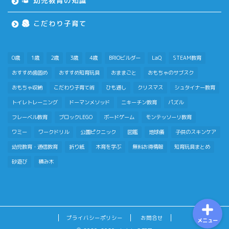
幼児教育の知識
はじめての方へ
こだわり子育て
おもちゃで知育
0歳
1歳
2歳
3歳
4歳
BRIOビルダー
LaQ
STEAM教育
おすすめ歯固め
おすすめ知育玩具
おままごと
おもちゃのサブスク
積み木メソッド
おもちゃ収納
こだわり子育て術
ひも通し
クリスマス
シュタイナー教育
トイレトレーニング
ドーマンメソッド
ニキーチン教育
パズル
おもちゃのサブスク
フレーベル教育
ブロックLEGO
ボードゲーム
モンテッソーリ教育
幼児学習
ワミー
ワークドリル
公園ピクニック
図鑑
地球儀
子供のスキンケア
幼児教育・通信教育
折り紙
木育を学ぶ
無料お得情報
知育玩具まとめ
図鑑
砂遊び
積み木
プライバシーポリシー
お問合せ
メニュー