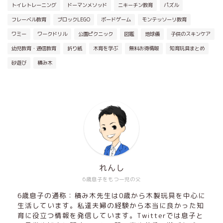
トイレトレーニング
ドーマンメソッド
ニキーチン教育
パズル
フレーベル教育
ブロックLEGO
ボードゲーム
モンテッソーリ教育
ワミー
ワークドリル
公園ピクニック
図鑑
地球儀
子供のスキンケア
幼児教育・通信教育
折り紙
木育を学ぶ
無料お得情報
知育玩具まとめ
砂遊び
積み木
れんし
6歳息子をもつ一児の父
6歳息子の通称：積み木先生は0歳から木製玩具を中心に
生活しています。私達夫婦の経験から本当に良かった知
育に役立つ情報を発信しています。Twitterでは息子と