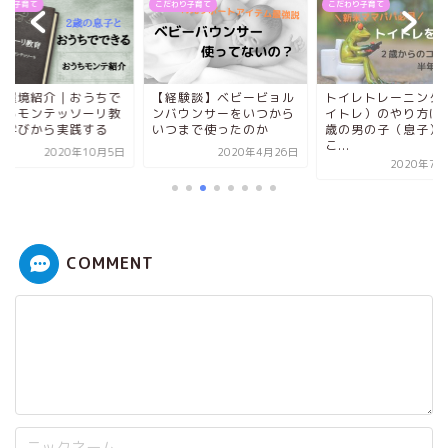
わり子育て
こだわり子育て
こだわり子育て
宅環境紹介｜おうちで
【経験談】ベビービョル
トイレトレーニング
きるモンテッソーリ教
ンバウンサーをいつから
イトレ）のやり方は
を学びから実践する
いつまで使ったのか
歳の男の子（息子）
こ...
2020年10月5日
2020年4月26日
2020年7月
COMMENT