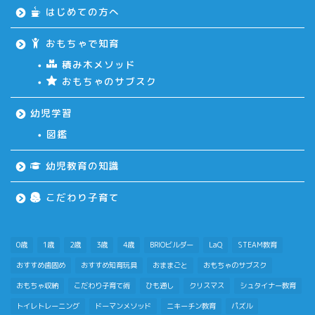
はじめての方へ
おもちゃで知育
積み木メソッド
おもちゃのサブスク
幼児学習
図鑑
ホーム
幼児教育の知識
はじめての方へ
こだわり子育て
おもちゃで知育
0歳
1歳
2歳
3歳
4歳
BRIOビルダー
LaQ
STEAM教育
おすすめ歯固め
おすすめ知育玩具
おままごと
おもちゃのサブスク
積み木メソッド
おもちゃ収納
こだわり子育て術
ひも通し
クリスマス
シュタイナー教育
トイレトレーニング
ドーマンメソッド
ニキーチン教育
パズル
おもちゃのサブスク