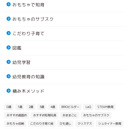
おもちゃで知育
おもちゃのサブスク
こだわり子育て
図鑑
幼児学習
幼児教育の知識
積み木メソッド
0歳
1歳
2歳
3歳
4歳
BRIOビルダー
LaQ
STEAM教育
おすすめ歯固め
おすすめ知育玩具
おままごと
おもちゃのサブスク
おもちゃ収納
こだわり子育て術
ひも通し
クリスマス
シュタイナー教育