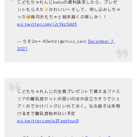
こどもちゃれんじbabyの資料請求したら、プレゼ
ントもらえた
かわいい〜そして、申し込みしちゃ
った
毎月おもちゃと絵本届くの楽しみ！！
pic.twitter.com/j2cYkz5dd3
— ちそ2m←40w6d (@chiso_san)
December 7,
2021
こどもちゃれんじの全員プレゼントで貰えるファミ
リアの離乳食セットが思いのほか役立ちそうでシェ
ア！おでかけバッグにいれておく。なお息子は年明
けるまで離乳食始めない予定
pic.twitter.com/pZFapthux9