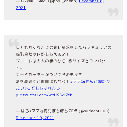
— ®2y⋈＋5m♂︎ (@pppi_chann)
December 8,
2021
こどもちゃれんじの資料請求をしたらファミリアの
離乳食セットがもらえるよ！
プレートは大人の手のひら1枚サイズとコンパク
ト。
フードカッターがついてるのも良き
蓋を裏返すとお皿にもなる！
#ママ垢さんと繋がり
たい
#こどもちゃれんじ
pic.twitter.com/wzH9SklZfk
— はら⭐︎ママ@育児ぼちぼち70点 (@sudachuuuu)
December 10, 2021