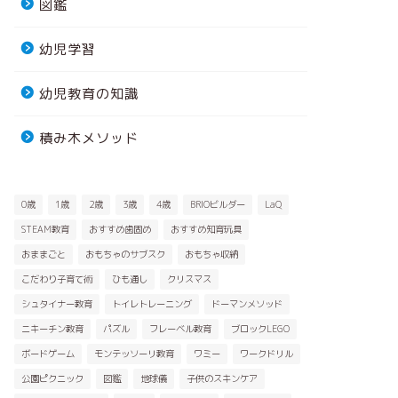
図鑑
幼児学習
幼児教育の知識
積み木メソッド
0歳
1歳
2歳
3歳
4歳
BRIOビルダー
LaQ
STEAM教育
おすすめ歯固め
おすすめ知育玩具
おままごと
おもちゃのサブスク
おもちゃ収納
こだわり子育て術
ひも通し
クリスマス
シュタイナー教育
トイレトレーニング
ドーマンメソッド
ニキーチン教育
パズル
フレーベル教育
ブロックLEGO
ボードゲーム
モンテッソーリ教育
ワミー
ワークドリル
公園ピクニック
図鑑
地球儀
子供のスキンケア