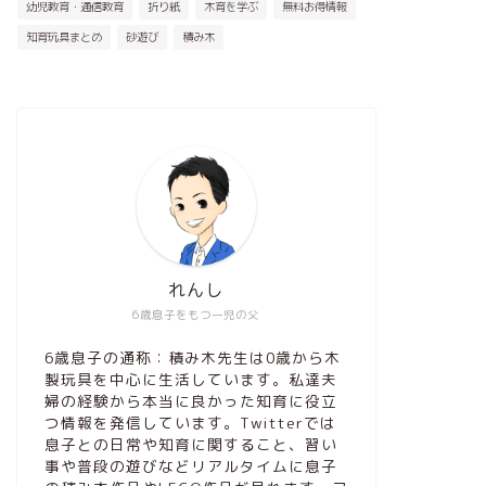
幼児教育・通信教育
折り紙
木育を学ぶ
無料お得情報
知育玩具まとめ
砂遊び
積み木
れんし
6歳息子をもつ一児の父
6歳息子の通称：積み木先生は0歳から木
製玩具を中心に生活しています。私達夫
婦の経験から本当に良かった知育に役立
つ情報を発信しています。Twitterでは
息子との日常や知育に関すること、習い
事や普段の遊びなどリアルタイムに息子