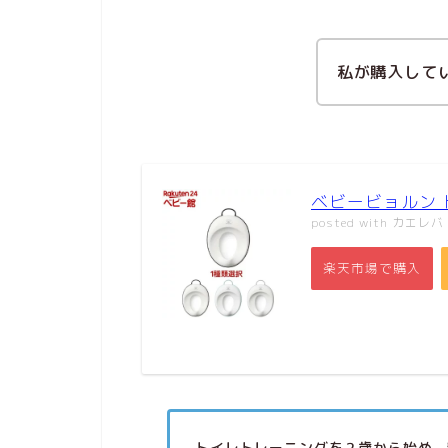
私が購入して
ベビービョルン
posted with
カエレバ
楽天市場で購入
トイレトレーニングを２歳から始め、