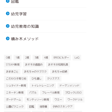
図鑑
幼児学習
幼児教育の知識
積み木メソッド
0歳
1歳
2歳
3歳
4歳
BRIOビルダー
LaQ
STEAM教育
おすすめ歯固め
おすすめ知育玩具
おままごと
おもちゃのサブスク
おもちゃ収納
こだわり子育て術
ひも通し
クリスマス
シュタイナー教育
トイレトレーニング
ドーマンメソッド
ニキーチン教育
パズル
フレーベル教育
ブロックLEGO
ボードゲーム
モンテッソーリ教育
ワミー
ワークドリル
公園ピクニック
図鑑
地球儀
子供のスキンケア