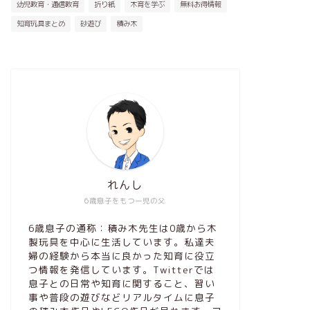
幼児教育・通信教育
折り紙
木育を学ぶ
無料お得情報
知育玩具まとめ
砂遊び
積み木
れんし
6歳息子をもつ一児の父
6歳息子の通称：積み木先生は0歳から木
製玩具を中心に生活しています。私達夫
婦の経験から本当に良かった知育に役立
つ情報を発信しています。Twitterでは
息子との日常や知育に関すること、習い
事や普段の遊びなどリアルタイムに息子