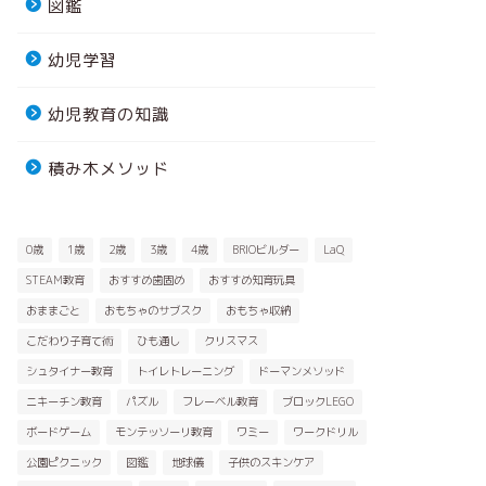
図鑑
幼児学習
幼児教育の知識
積み木メソッド
0歳
1歳
2歳
3歳
4歳
BRIOビルダー
LaQ
STEAM教育
おすすめ歯固め
おすすめ知育玩具
おままごと
おもちゃのサブスク
おもちゃ収納
こだわり子育て術
ひも通し
クリスマス
シュタイナー教育
トイレトレーニング
ドーマンメソッド
ニキーチン教育
パズル
フレーベル教育
ブロックLEGO
ボードゲーム
モンテッソーリ教育
ワミー
ワークドリル
公園ピクニック
図鑑
地球儀
子供のスキンケア