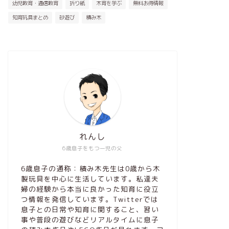
幼児教育・通信教育
折り紙
木育を学ぶ
無料お得情報
知育玩具まとめ
砂遊び
積み木
れんし
6歳息子をもつ一児の父
6歳息子の通称：積み木先生は0歳から木
製玩具を中心に生活しています。私達夫
婦の経験から本当に良かった知育に役立
つ情報を発信しています。Twitterでは
息子との日常や知育に関すること、習い
事や普段の遊びなどリアルタイムに息子