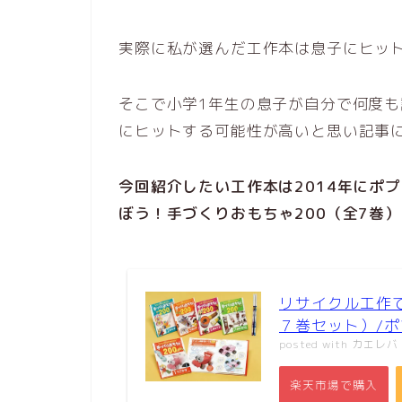
実際に私が選んだ工作本は息子にヒッ
そこで小学1年生の息子が自分で何度
にヒットする可能性が高いと思い記事
今回紹介したい工作本は2014年にポ
ぼう！手づくりおもちゃ200（全7巻
リサイクル工作
７巻セット）/
posted with
カエレバ
楽天市場で購入