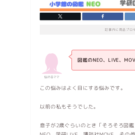
記事内に商品プロ
図鑑のNEO、LIVE、M
悩めるママ
この悩みはよく目にする悩みです。
以前の私もそうでした。
息子が2歳ぐらいのとき「そろそろ図
NEO、学研LIVE、講談社MOVE、そ