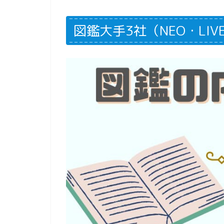
図鑑大手3社（NEO・LI