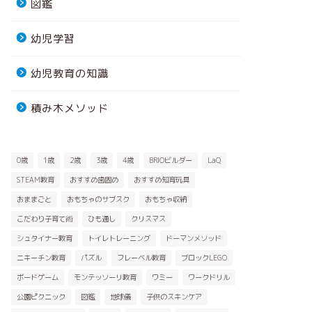
図鑑
幼児学習
幼児教育の知識
積み木メソッド
0歳
1歳
2歳
3歳
4歳
BRIOビルダー
LaQ
STEAM教育
おすすめ歯固め
おすすめ知育玩具
おままごと
おもちゃのサブスク
おもちゃ収納
こだわり子育て術
ひも通し
クリスマス
シュタイナー教育
トイレトレーニング
ドーマンメソッド
ニキーチン教育
パズル
フレーベル教育
ブロックLEGO
ボードゲーム
モンテッソーリ教育
ワミー
ワークドリル
公園ピクニック
図鑑
地球儀
子供のスキンケア