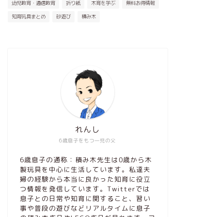
幼児教育・通信教育
折り紙
木育を学ぶ
無料お得情報
知育玩具まとめ
砂遊び
積み木
れんし
6歳息子をもつ一児の父
6歳息子の通称：積み木先生は0歳から木
製玩具を中心に生活しています。私達夫
婦の経験から本当に良かった知育に役立
つ情報を発信しています。Twitterでは
息子との日常や知育に関すること、習い
事や普段の遊びなどリアルタイムに息子