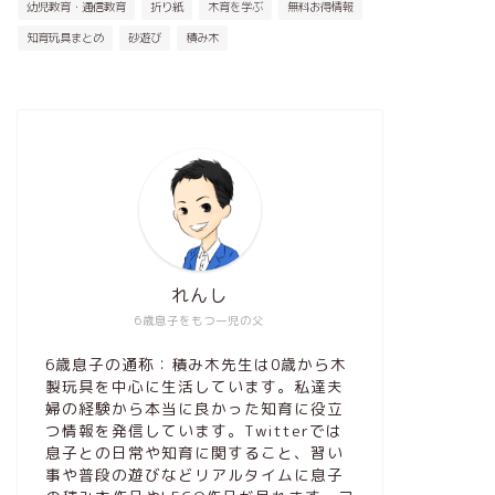
幼児教育・通信教育
折り紙
木育を学ぶ
無料お得情報
知育玩具まとめ
砂遊び
積み木
れんし
6歳息子をもつ一児の父
6歳息子の通称：積み木先生は0歳から木
製玩具を中心に生活しています。私達夫
婦の経験から本当に良かった知育に役立
つ情報を発信しています。Twitterでは
息子との日常や知育に関すること、習い
事や普段の遊びなどリアルタイムに息子