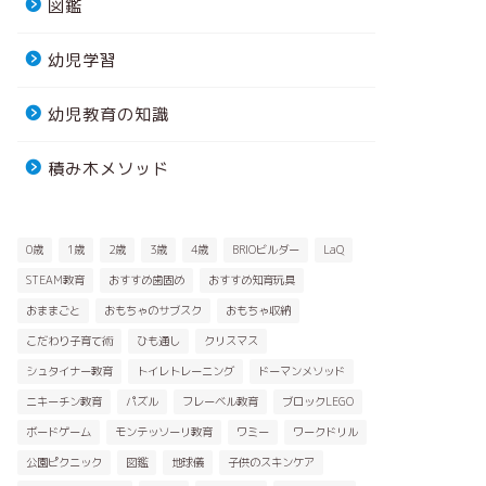
図鑑
幼児学習
幼児教育の知識
積み木メソッド
0歳
1歳
2歳
3歳
4歳
BRIOビルダー
LaQ
STEAM教育
おすすめ歯固め
おすすめ知育玩具
おままごと
おもちゃのサブスク
おもちゃ収納
こだわり子育て術
ひも通し
クリスマス
シュタイナー教育
トイレトレーニング
ドーマンメソッド
ニキーチン教育
パズル
フレーベル教育
ブロックLEGO
ボードゲーム
モンテッソーリ教育
ワミー
ワークドリル
公園ピクニック
図鑑
地球儀
子供のスキンケア