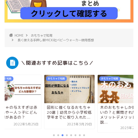
HOME
おもちゃで知育
長く使える手押し車MICKI社ベビーウォーカー使用感想
＼関連おすすめ記事はこちら／
ちゃで知育
おもちゃで知育
おもちゃで知育
もちゃの与えすぎは赤
図形に強くなるおもちゃ
木のおもちゃしか買
ホーム
ゃんや一人っ子にどん
20選｜幼児から小学校低
いの？と質問された
影響があるの？
学年までに取り入れた...
メリットデメリット
説...
2022年5月25日
2023年3月29日
はじめての方へ
2023年2月