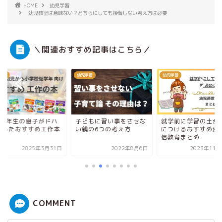
HOME
幼児学習
幼児教室は意味ない？どちらにしても後悔しない考え方は必要
＼関連おすすめ記事はこちら／
学習
幼児学習
幼児学習
学1年生の息子がドハ
子どもに習い事をさせな
就学前に学習の土台
リしたおすすめ工作本
い親の6つの考え方
につけるおすすめ幼
7巻
信教育まとめ
2025年3月31日
2022年8月6日
2023年11月
COMMENT