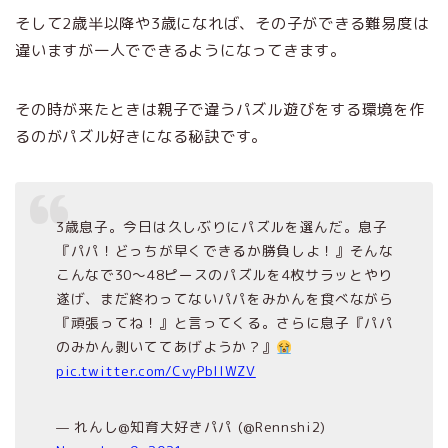
そして2歳半以降や3歳になれば、その子ができる難易度は
違いますが一人でできるようになってきます。
その時が来たときは親子で違うパズル遊びをする環境を作
るのがパズル好きになる秘訣です。
3歳息子。今日は久しぶりにパズルを選んだ。息子
『パパ！どっちが早くできるか勝負しよ！』そんな
こんなで30〜48ピースのパズルを4枚サラッとやり
遂げ、まだ終わってないパパをみかんを食べながら
『頑張ってね！』と言ってくる。さらに息子『パパ
のみかん剥いててあげようか？』
pic.twitter.com/CvyPblIWZV
— れんし@知育大好きパパ (@Rennshi2)