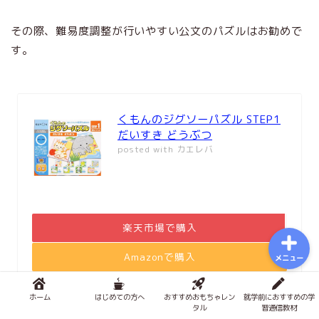
おもちゃで知育
その際、難易度調整が行いやすい公文のパズルはお勧めで
す。
積み木メソッド
おもちゃのサブスク
くもんのジグソーパズル STEP1
だいすき どうぶつ
幼児学習
posted with
カエレバ
図鑑
楽天市場で購入
Amazonで購入
メニュー
Yahooショッピングで購入
ホーム
はじめての方へ
おすすめおもちゃレン
就学前におすすめの学
タル
習通信教材