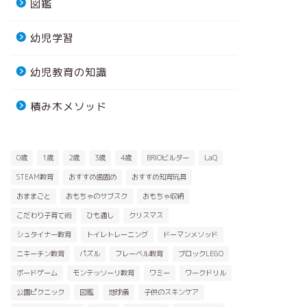
図鑑
幼児学習
幼児教育の知識
積み木メソッド
0歳
1歳
2歳
3歳
4歳
BRIOビルダー
LaQ
STEAM教育
おすすめ歯固め
おすすめ知育玩具
おままごと
おもちゃのサブスク
おもちゃ収納
こだわり子育て術
ひも通し
クリスマス
シュタイナー教育
トイレトレーニング
ドーマンメソッド
ニキーチン教育
パズル
フレーベル教育
ブロックLEGO
ボードゲーム
モンテッソーリ教育
ワミー
ワークドリル
公園ピクニック
図鑑
地球儀
子供のスキンケア