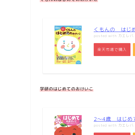
くもんの はじ
posted with
カエレバ
楽天市場で購入
学研のはじめてのおけいこ
2～4歳 はじめ
posted with
カエレバ