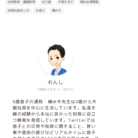
幼児教育・通信教育
折り紙
木育を学ぶ
無料お得情報
知育玩具まとめ
砂遊び
積み木
れんし
6歳息子をもつ一児の父
6歳息子の通称：積み木先生は0歳から木
製玩具を中心に生活しています。私達夫
婦の経験から本当に良かった知育に役立
つ情報を発信しています。Twitterでは
息子との日常や知育に関すること、習い
事や普段の遊びなどリアルタイムに息子