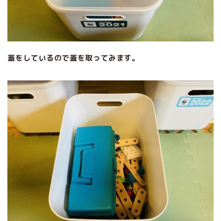
蓋をしているので蓋を取ってみます。