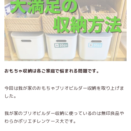
おもちゃ収納は各ご家庭で悩まれる問題です。
今回は我が家のおもちゃブリオビルダー収納を取り上げま
した。
我が家のブリオビルダー収納に使っているのは無印良品や
わらかポリエチレンケース大です。