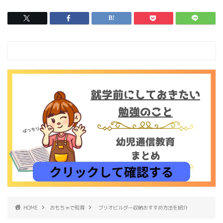
ホーム
はじめての方へ
HOME
おもちゃで知育
ブリオビルダー収納おすすめ方法を紹介