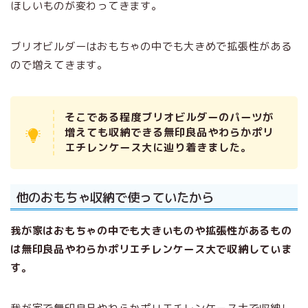
ほしいものが変わってきます。
ブリオビルダーはおもちゃの中でも大きめで拡張性がある
ので増えてきます。
そこである程度ブリオビルダーのパーツが
増えても収納できる無印良品やわらかポリ
エチレンケース大に辿り着きました。
他のおもちゃ収納で使っていたから
我が家はおもちゃの中でも大きいものや拡張性があるもの
は無印良品やわらかポリエチレンケース大で収納していま
す。