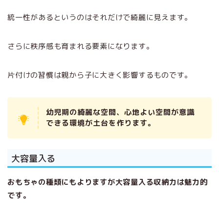
統一性があるというのはそれだけで綺麗に見えます。
さらに秩序感も育まれる要素になります。
片付けの習慣は親から子に大きく影響するものです。
幼児期の綺麗な空間、心地よい空間が意識
できる環境が土台を作ります。
大容量入る
おもちゃの種類にもよりますが大容量入る収納力は魅力的
です。