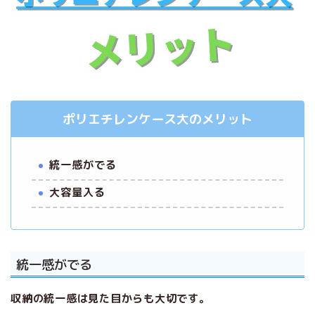
ポリエチレンケース大のメリット
統一感がでる
大容量入る
統一感がでる
収納の統一感は見た目からも大切です。