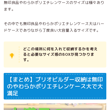
無印良品やわらかポリエチレンケースのサイズは様々あり
ます。
その中でも無印良品やわらかポリエチレンケース大はハー
ドケースでありながら丁度良い大容量入るサイズです。
どこの場所に何を入れて収納するかを考え
ると必要なサイズ感のBOXが見つかりま
す。
【まとめ】ブリオビルダー収納は無印
のやわらかポリエチレンケース大で大
満足