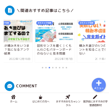
おもちゃで知育
＼関連おすすめ記事はこちら／
積み木メソッド
ちゃで知育
おもちゃで知育
おもちゃで知育
おもちゃのサブスク
どもが積み木をいつま
図形センスを磨く｜くも
積み木選びの5つの
幼児学習
した？気になるアンケ
んわごむパターンボード
ントを知ることで失
トの結果
のねらいと見本問題
ない
2022年12月18日
2022年7月7日
2021年4月
図鑑
COMMENT
メニュー
ホーム
はじめての方へ
おすすめおもちゃレン
就学前におすすめの学
タル
習通信教材