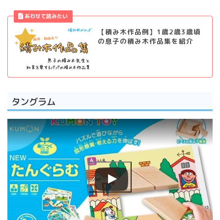
【積み木作品例】1歳2歳3歳頃
の息子の積み木作品集を紹介
タングラム