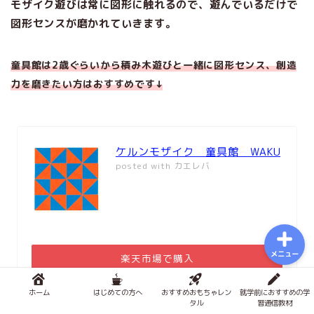
モザイク遊びは常に図形に触れるので、遊んでいるだけで
おもちゃで知育
図形センスが磨かれていきます。
積み木メソッド
童具館は2歳ぐらいから積み木遊びと一緒に図形センス、創造
力を磨きたい方はおすすめです↓
おもちゃのサブスク
幼児学習
ケルンモザイク 童具館 WAKU
posted with
カエレバ
図鑑
メニュー
楽天市場で購入
Amazonで購入
ホーム
はじめての方へ
おすすめおもちゃレン
就学前におすすめの学
タル
習通信教材