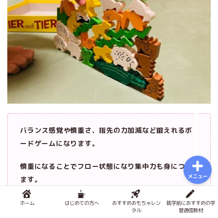
おもちゃで知育
積み木メソッド
おもちゃのサブスク
幼児学習
図鑑
バランス感覚や慎重さ、指先の力加減など鍛えれるボ
ードゲームになります。
慎重になることでフロー状態になり集中力も身につき
メニュー
ます。
ホーム
はじめての方へ
おすすめおもちゃレン
就学前におすすめの学
タル
習通信教材