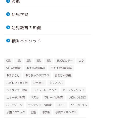
図鑑
幼児学習
幼児教育の知識
積み木メソッド
0歳
1歳
2歳
3歳
4歳
BRIOビルダー
LaQ
STEAM教育
おすすめ歯固め
おすすめ知育玩具
おままごと
おもちゃのサブスク
おもちゃ収納
こだわり子育て術
ひも通し
クリスマス
シュタイナー教育
トイレトレーニング
ドーマンメソッド
ニキーチン教育
パズル
フレーベル教育
ブロックLEGO
ボードゲーム
モンテッソーリ教育
ワミー
ワークドリル
公園ピクニック
図鑑
地球儀
子供のスキンケア