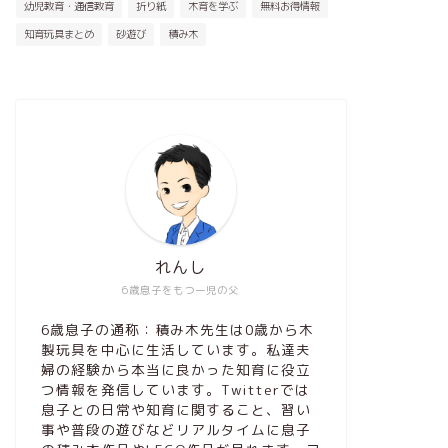
幼児教育・通信教育
折り紙
木育を学ぶ
無料お得情報
知育玩具まとめ
砂遊び
積み木
れんし
6歳息子をもつ一児の父
6歳息子の通称：積み木先生は0歳から木
製玩具を中心に生活しています。私達夫
婦の経験から本当に良かった知育に役立
つ情報を発信しています。Twitterでは
息子との日常や知育に関すること、習い
事や普段の遊びなどリアルタイムに息子