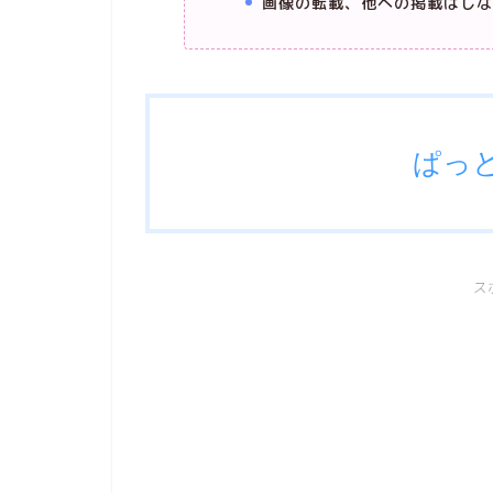
画像の転載、他への掲載はしな
ぱっ
ス