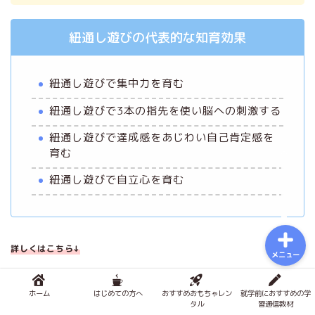
おもちゃで知育
紐通し遊びの代表的な知育効果
積み木メソッド
紐通し遊びで集中力を育む
おもちゃのサブスク
紐通し遊びで3本の指先を使い脳への刺激する
幼児学習
紐通し遊びで達成感をあじわい自己肯定感を
育む
図鑑
紐通し遊びで自立心を育む
詳しくはこちら↓
メニュー
ホーム
はじめての方へ
おすすめおもちゃレン
就学前におすすめの学
タル
習通信教材