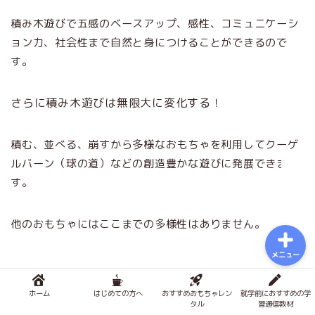
おもちゃで知育
積み木遊びで五感のベースアップ、感性、コミュニケーシ
ョン力、社会性まで自然と身につけることができるので
積み木メソッド
す。
おもちゃのサブスク
さらに積み木遊びは無限大に変化する！
幼児学習
積む、並べる、崩すから多様なおもちゃを利用してクーゲ
ルバーン（球の道）などの創造豊かな遊びに発展できま
図鑑
す。
他のおもちゃにはここまでの多様性はありません。
メニュー
ホーム
はじめての方へ
おすすめおもちゃレン
就学前におすすめの学
積み木の素晴らしい効果11
タル
習通信教材